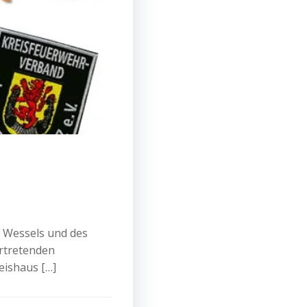
l Wessels und des
ertretenden
eishaus […]