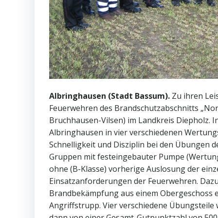
Albringhausen (Stadt Bassum).
Zu ihren Lei
Feuerwehren des Brandschutzabschnitts „Nor
Bruchhausen-Vilsen) im Landkreis Diepholz.
Albringhausen in vier verschiedenen Wertungs
Schnelligkeit und Disziplin bei den Übungen
Gruppen mit festeingebauter Pumpe (Wertung 
ohne (B-Klasse) vorherige Auslosung der einz
Einsatzanforderungen der Feuerwehren. Dazu
Brandbekämpfung aus einem Obergeschoss ebe
Angriffstrupp. Vier verschiedene Übungsteil
dann von einer Gesamt-Gutpunktzahl von 500