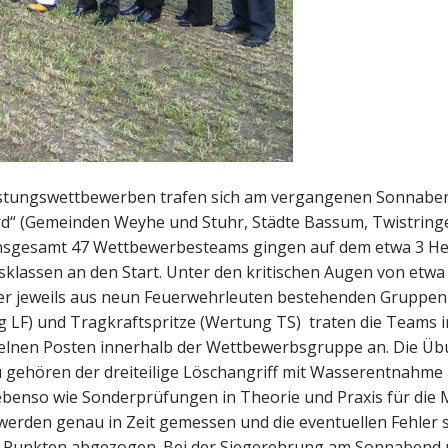
stungswettbewerben trafen sich am vergangenen Sonnabend,
d“ (Gemeinden Weyhe und Stuhr, Städte Bassum, Twistrin
 Insgesamt 47 Wettbewerbesteams gingen auf dem etwa 3 
klassen an den Start. Unter den kritischen Augen von etwa 
 der jeweils aus neun Feuerwehrleuten bestehenden Gruppe
LF) und Tragkraftspritze (Wertung TS) traten die Teams i
elnen Posten innerhalb der Wettbewerbsgruppe an. Die Übun
 gehören der dreiteilige Löschangriff mit Wasserentnahm
nso wie Sonderprüfungen in Theorie und Praxis für die M
e werden genau in Zeit gemessen und die eventuellen Fehle
 Punkten abgezogen. Bei der Siegerehrung am Sonnabend 