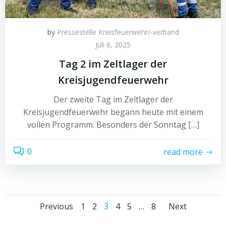
by
Pressestelle Kreisfeuerwehr/-verband
Juli 6, 2025
Tag 2 im Zeltlager der
Kreisjugendfeuerwehr
Der zweite Tag im Zeltlager der
Kreisjugendfeuerwehr begann heute mit einem
vollen Programm. Besonders der Sonntag […]
0
read more
Posts
Posts
Posts
Page
Page
Page
Page
Page
Page
Previous
1
2
3
4
5
…
8
Next