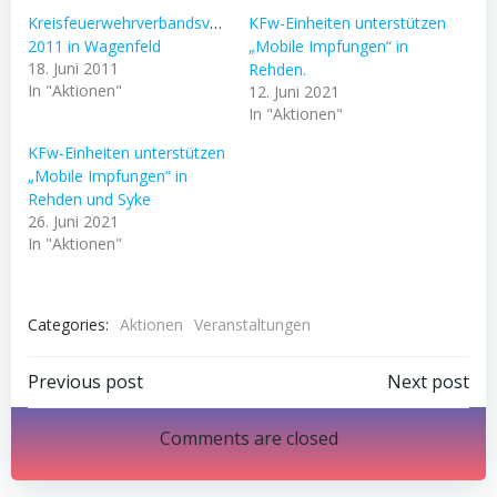
Kreisfeuerwehrverbandsversammlung
KFw-Einheiten unterstützen
2011 in Wagenfeld
„Mobile Impfungen“ in
18. Juni 2011
Rehden.
In "Aktionen"
12. Juni 2021
In "Aktionen"
KFw-Einheiten unterstützen
„Mobile Impfungen“ in
Rehden und Syke
26. Juni 2021
In "Aktionen"
Categories:
Aktionen
Veranstaltungen
Post
Post
Previous post
Next post
navigation
navigation
Comments are closed