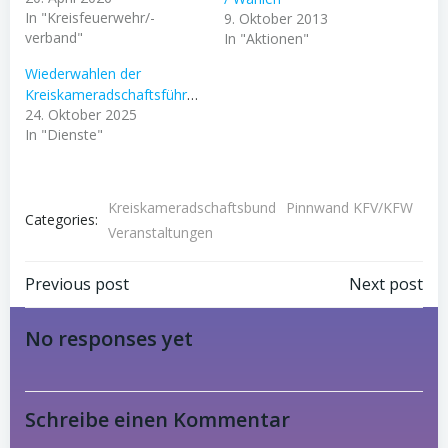
In "Kreisfeuerwehr/-
9. Oktober 2013
verband"
In "Aktionen"
Wiederwahlen der
Kreiskameradschaftsführung
24. Oktober 2025
In "Dienste"
Kreiskameradschaftsbund
Pinnwand KFV/KFW
Categories:
Veranstaltungen
Post
Post
Previous post
Next post
navigation
navigation
No responses yet
Schreibe einen Kommentar