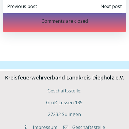
Post
Post
Previous post
Next post
navigation
navigation
Comments are closed
Kreisfeuerwehrverband Landkreis Diepholz e.V.
Geschäftsstelle:
Groß Lessen 139
27232 Sulingen
Impressum
Geschäftsstelle