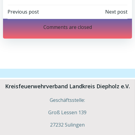
Post
Post
Previous post
Next post
navigation
navigation
Comments are closed
Kreisfeuerwehrverband Landkreis Diepholz e.V.
Geschäftsstelle:
Groß Lessen 139
27232 Sulingen