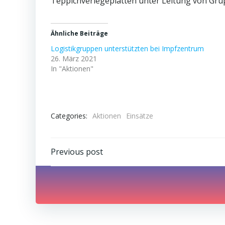
Teppichverlegeplatten unter Leitung von Grup
Ähnliche Beiträge
Logistikgruppen unterstützten bei Impfzentrum
26. März 2021
In "Aktionen"
Categories:
Aktionen
Einsätze
Post
Previous post
navigation