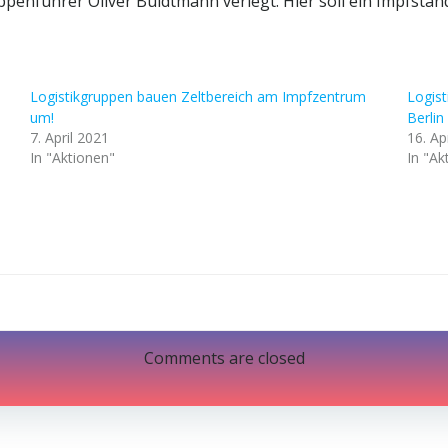
penführer Oliver Buldtmann verlegt. Hier soll ein Impfstan
Logistikgruppen bauen Zeltbereich am Impfzentrum
Logis
um!
Berlin
7. April 2021
16. Ap
In "Aktionen"
In "Ak
Post
navigation
Comments are closed