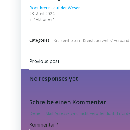
Boot brennt auf der Weser
28. April 2024
In "Aktionen"
Categories:
Kreiseinheiten
Kreisfeuerwehr/-verband
Post
Previous post
navigation
No responses yet
Schreibe einen Kommentar
Deine E-Mail-Adresse wird nicht veröffentlicht.
Erforde
Kommentar
*