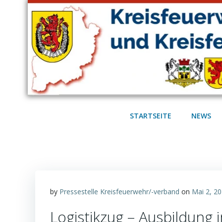
Zum
Inhalt
springen
STARTSEITE
NEWS
by
Pressestelle Kreisfeuerwehr/-verband
on
Mai 2, 2
Logistikzug – Ausbildun