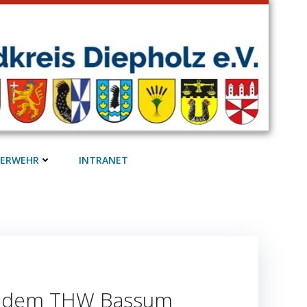
UERWEHR
INTRANET
it dem THW Bassum