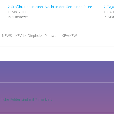
2 Großbrände in einer Nacht in der Gemeinde Stuhr
2-Tag
1. Mai 2011
18. A
In "Einsätze"
In "Ak
NEWS - KFV Lk Diepholz
Pinnwand KFV/KFW
Post
navigation
rliche Felder sind mit
*
markiert