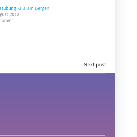
esübung KFB 3 in Bergen
ugust 2012
tionen"
Next post