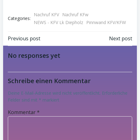
Nachruf KFV
Nachruf KFw
Categories:
NEWS - KFV Lk Diepholz
Pinnwand KFV/KFW
Post
Post
Previous post
Next post
navigation
navigation
No responses yet
Schreibe einen Kommentar
Deine E-Mail-Adresse wird nicht veröffentlicht.
Erforderliche
Felder sind mit
*
markiert
Kommentar
*