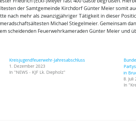
ster Friedrich (Ecki-)Meyer fast 400 Gäste begrüßen. Hierb
testen der Samtgemeinde Kirchdorf Günter Meier somit auc
 nach mehr als zwanzigjähriger Tätigkeit in dieser Positio
ameradschaftsältesten Michael Stiegelmeier. Gemeinsam dan
em scheidenden Feuerwehrkameraden Günter Meier und übe
Kreisjugendfeuerwehr-Jahresabschluss
Bunde
1. Dezember 2023
Party
In "NEWS - KJF Lk. Diepholz"
in Bru
8. Juli
In "Kr
Post