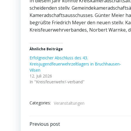
In diesem Jahr konnte Kreiskameradschaftsälte
scheidenden stellv. Gemeindekameradschaftsäl
Kameradschaftsausschusses. Günter Meier hatte
begrüßte Friedrich Meyer den neuen stellv. K
Kreisfeuerwehrverbandes, Norbert Warnke, d
Ähnliche Beiträge
Erfolgreicher Abschluss des 43.
Kreisjugendfeuerwehrzeltlagers in Bruchhausen-
Vilsen
12. Juli 2026
In "Kreisfeuerwehr/-verband"
Categories:
Veranstaltungen
Post
Previous post