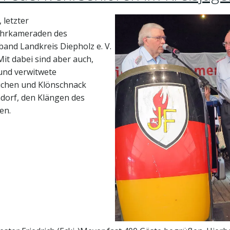
 letzter
ehrkameraden des
nd Landkreis Diepholz e. V.
Mit dabei sind aber auch,
und verwitwete
uchen und Klönschnack
hdorf, den Klängen des
en.