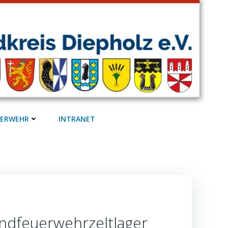
UERWEHR
INTRANET
endfeuerwehrzeltlager