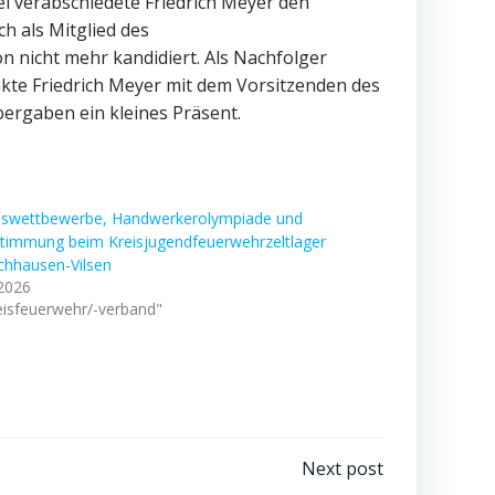
ei verabschiedete Friedrich Meyer den
h als Mitglied des
n nicht mehr kandidiert. Als Nachfolger
kte Friedrich Meyer mit dem Vorsitzenden des
rgaben ein kleines Präsent.
swettbewerbe, Handwerkerolympiade und
stimmung beim Kreisjugendfeuerwehrzeltlager
chhausen-Vilsen
 2026
eisfeuerwehr/-verband"
Next post