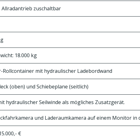
 Allradantrieb zuschaltbar
kg
icht: 18.000 kg
r-Rollcontainer mit hydraulischer Ladebordwand
eck (oben) und Schiebeplane (seitlich)
mit hydraulischer Seilwinde als mögliches Zusatzgerät.
ückfahrkamera und Laderaumkamera auf einem Monitor in d
5.000,- €