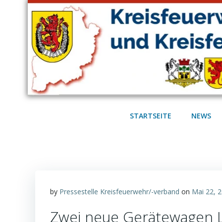
Zum
Inhalt
springen
STARTSEITE
NEWS
by
Pressestelle Kreisfeuerwehr/-verband
on
Mai 22, 
Zwei neue Gerätewagen Lo