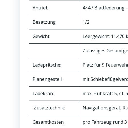
Antrieb:
4×4 / Blattfederung –
Besatzung:
1/2
Gewicht:
Leergewicht: 11.470 
Zulässiges Gesamtgew
Ladepritsche:
Platz für 9 Feuerweh
Planengestell:
mit Schiebeflügelverd
Ladekran:
max. Hubkraft 5,7 t. 
Zusatztechnik:
Navigationsgerät, R
Gesamtkosten:
pro Fahrzeug rund 31