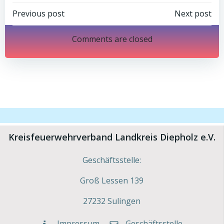
Post
Post
Previous post
Next post
navigation
navigation
Comments are closed
Kreisfeuerwehrverband Landkreis Diepholz e.V.
Geschäftsstelle:
Groß Lessen 139
27232 Sulingen
Impressum
Geschäftsstelle