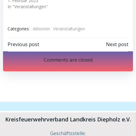
1. Februar 2023
In "Veranstaltungen"
Categories:
Aktionen
Veranstaltungen
Post
Post
Previous post
Next post
navigation
navigation
Comments are closed
Kreisfeuerwehrverband Landkreis Diepholz e.V.
Geschäftsstelle: