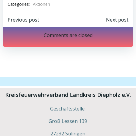
Categories:
Aktionen
Post
Post
Previous post
Next post
navigation
navigation
Comments are closed
Kreisfeuerwehrverband Landkreis Diepholz e.V.
Geschäftsstelle:
Groß Lessen 139
27232 Sulingen